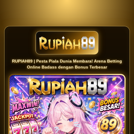
RUPIAH89 | Pesta Piala Dunia Membara! Arena Betting
Online Badass dengan Bonus Terbesar